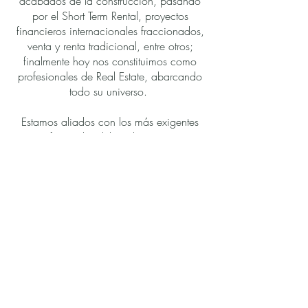
acabados de la construcción, pasando
por el Short Term Rental, proyectos
financieros internacionales fraccionados,
venta y renta tradicional, entre otros;
finalmente hoy nos constituimos como
profesionales de Real Estate, abarcando
todo su universo.
Estamos aliados con los más exigentes
profesionales del medio, quienes
cumplen con nuestros estándares de
calidad para poder ofrecer cualquier
servicio relacionado al Real Estate.
Contáctanos